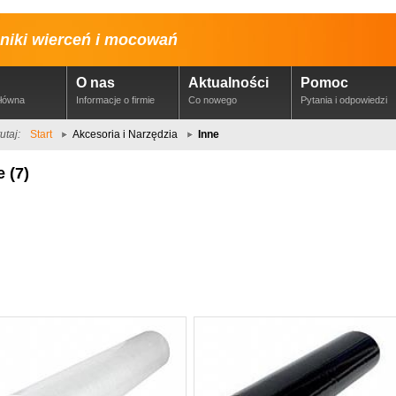
niki wierceń i mocowań
O nas
Aktualności
Pomoc
główna
Informacje o firmie
Co nowego
Pytania i odpowiedzi
utaj:
Start
Akcesoria i Narzędzia
Inne
e (7)