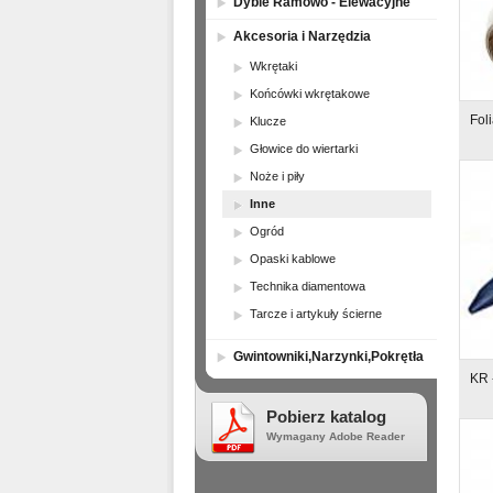
Dyble Ramowo - Elewacyjne
Akcesoria i Narzędzia
Wkrętaki
Końcówki wkrętakowe
Foli
Klucze
Głowice do wiertarki
Noże i piły
Inne
Ogród
Opaski kablowe
Technika diamentowa
Tarcze i artykuły ścierne
Gwintowniki,Narzynki,Pokrętła
KR 
Pobierz katalog
Wymagany Adobe Reader