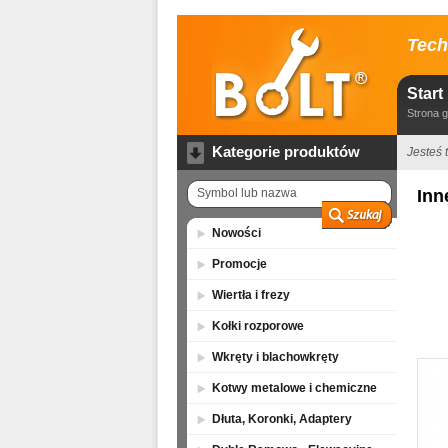
Tech
Start
Strona 
Kategorie produktów
Jesteś t
Inn
Nowości
Promocje
Wiertła i frezy
Kołki rozporowe
Wkręty i blachowkręty
Kotwy metalowe i chemiczne
Dłuta, Koronki, Adaptery